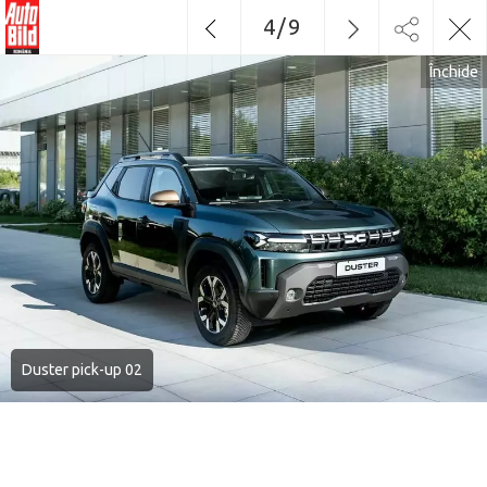
4
/
9
Închide
Duster pick-up 02