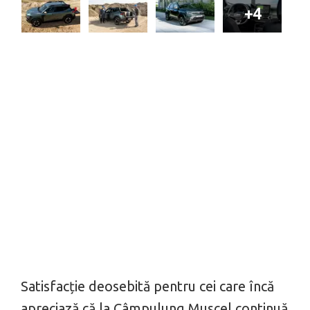
+4
Satisfacție deosebită pentru cei care încă
apreciază că la Câmpulung Muscel continuă