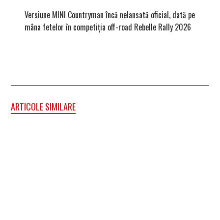
Versiune MINI Countryman încă nelansată oficial, dată pe
Pentru 
mâna fetelor în competiția off-road Rebelle Rally 2026
Blackbir
ARTICOLE SIMILARE