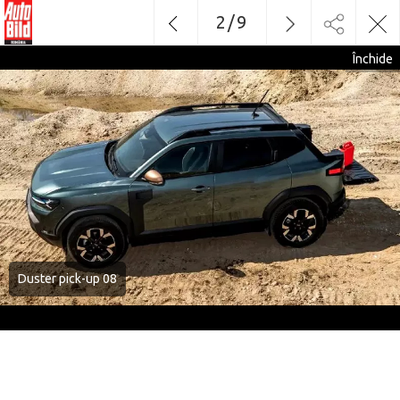
2
/
9
Închide
Duster pick-up 08