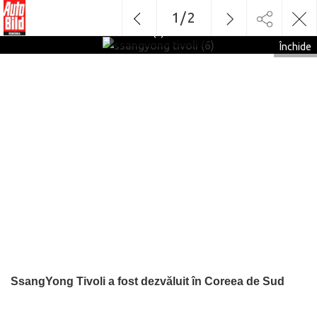
1
/
2
ssangyong tivoli
(6)
Închide
SsangYong Tivoli a fost dezvăluit în Coreea de Sud