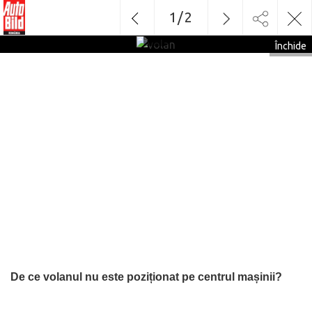
1
/
2
volan
Închide
De ce volanul nu este poziționat pe centrul mașinii?