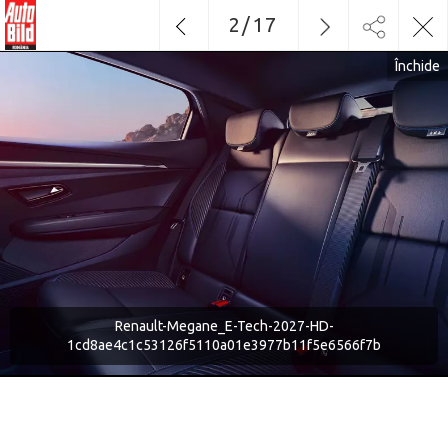
2
/
17
Închide
Renault-Megane_E-Tech-2027-HD-
1cd8ae4c1c53126f5110a01e3977b11f5e6566f7b