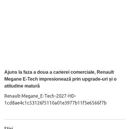
Ajuns la faza a doua a carierei comerciale, Renault
Megane E-Tech impresionează prin upgrade-uri și o
atitudine matură
Renault-Megane_E-Tech-2027-HD-
1cd8ae4c1c53126f5110a01e3977b11f5e6566f7b
Știri