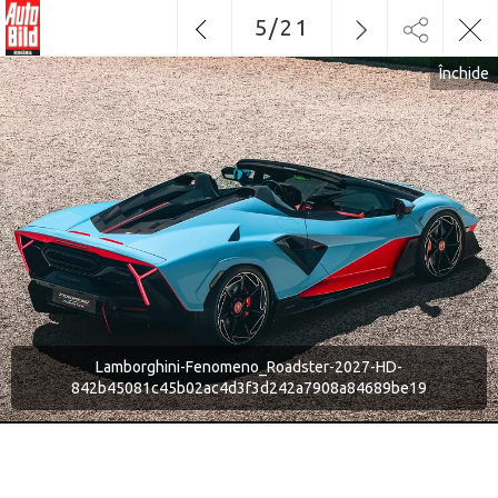
5
/
21
Închide
Lamborghini-Fenomeno_Roadster-2027-HD-
842b45081c45b02ac4d3f3d242a7908a84689be19