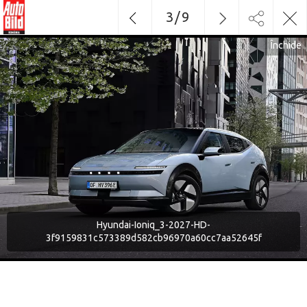
3
/
9
Închide
Hyundai-Ioniq_3-2027-HD-
3f9159831c573389d582cb96970a60cc7aa52645f