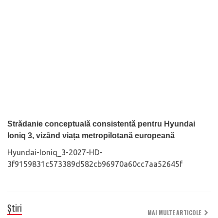
Strădanie conceptuală consistentă pentru Hyundai
Ioniq 3, vizând viața metropilotană europeană
Hyundai-Ioniq_3-2027-HD-
3f9159831c573389d582cb96970a60cc7aa52645f
Știri
MAI MULTE ARTICOLE