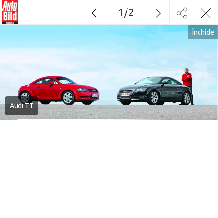
1
/
2
Închide
Audi TT