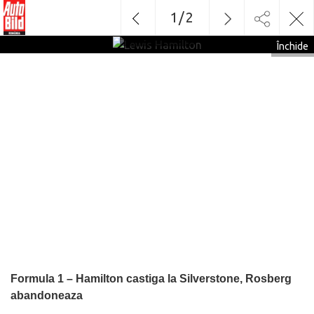
1
/
2
Lewis
Hamilton
Închide
Formula 1 – Hamilton castiga la Silverstone, Rosberg
abandoneaza