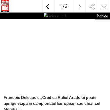
1
/
2
delecour
1
Închide
Francois Delecour: „Cred ca Raliul Aradului poate
ajunge etapa in campionatul European sau chiar cel
Mondial”.