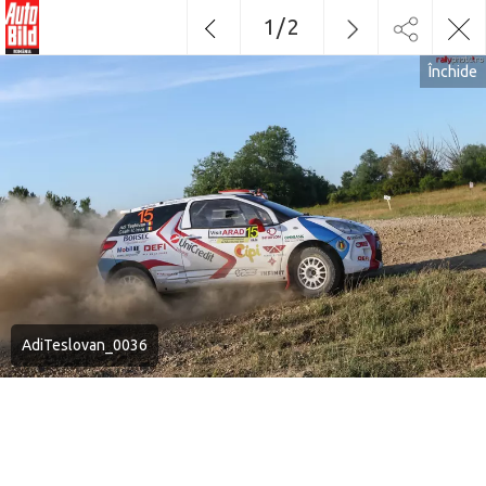
1
/
2
Închide
AdiTeslovan_0036