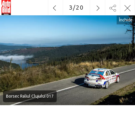
3
/
20
Închide
Borsec Raliul Clujului 017