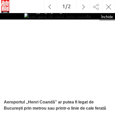
1
/
2
tren_gara_de_nord_henri coanda
Închide
Aeroportul „Henri Coandă” ar putea fi legat de
București prin metrou sau printr-o linie de cale ferată