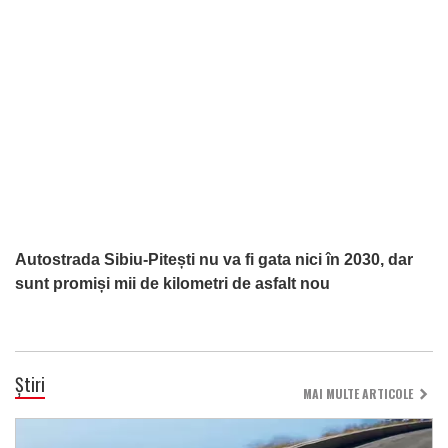
Autostrada Sibiu-Pitești nu va fi gata nici în 2030, dar
sunt promiși mii de kilometri de asfalt nou
Știri
MAI MULTE ARTICOLE