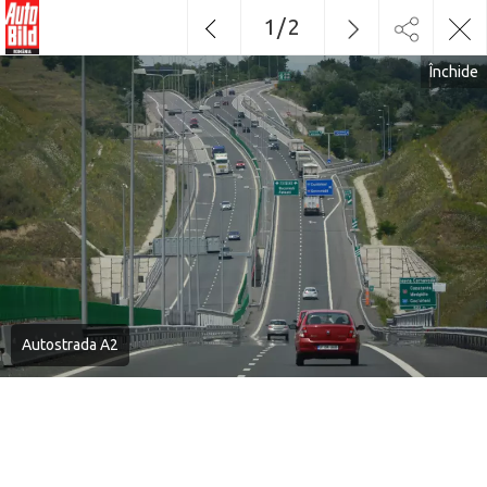
1
/
2
Închide
Autostrada A2