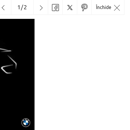
1
/
2
Închide