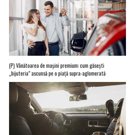
(P) Vânătoarea de mașini premium: cum găsești
„bijuteria” ascunsă pe o piață supra-aglomerată