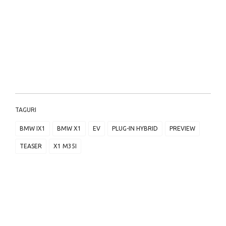
TAGURI
BMW IX1
BMW X1
EV
PLUG-IN HYBRID
PREVIEW
TEASER
X1 M35I