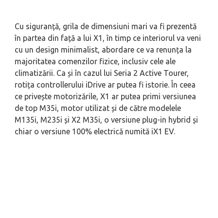
Cu siguranță, grila de dimensiuni mari va fi prezentă
în partea din față a lui X1, în timp ce interiorul va veni
cu un design minimalist, abordare ce va renunța la
majoritatea comenzilor fizice, inclusiv cele ale
climatizării. Ca și în cazul lui Seria 2 Active Tourer,
rotița controllerului iDrive ar putea fi istorie. În ceea
ce privește motorizările, X1 ar putea primi versiunea
de top M35i, motor utilizat și de către modelele
M135i, M235i și X2 M35i, o versiune plug-in hybrid și
chiar o versiune 100% electrică numită iX1 EV.