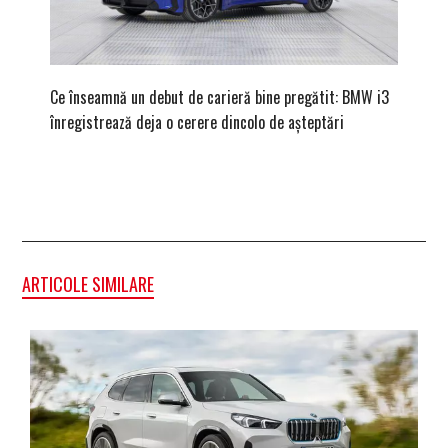
Ce înseamnă un debut de carieră bine pregătit: BMW i3
Versiune
înregistrează deja o cerere dincolo de așteptări
mâna fe
ARTICOLE SIMILARE