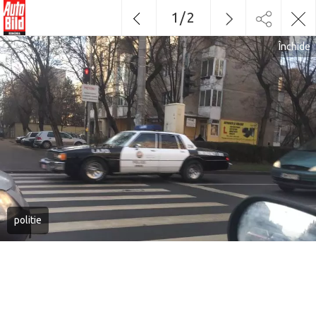
1
/
2
Închide
politie