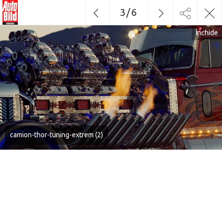
3
/
6
Închide
camion-thor-tuning-extrem (2)