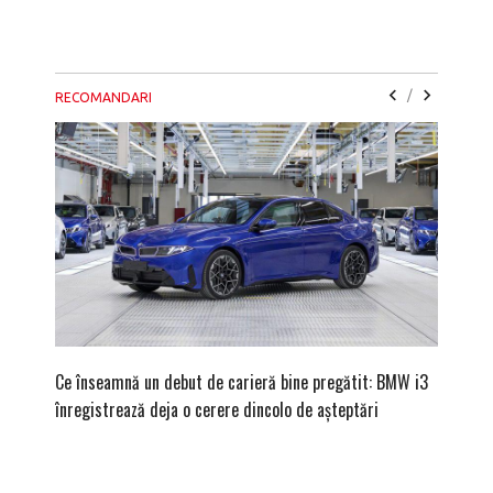
/
RECOMANDARI
Ce înseamnă un debut de carieră bine pregătit: BMW i3
Versiune
înregistrează deja o cerere dincolo de așteptări
mâna fe