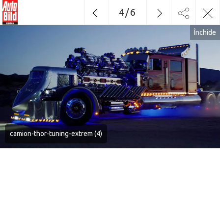
4
/
6
Închide
camion-thor-tuning-extrem (4)