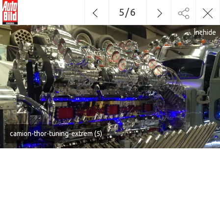
5
/
6
Închide
camion-thor-tuning-extrem (5)