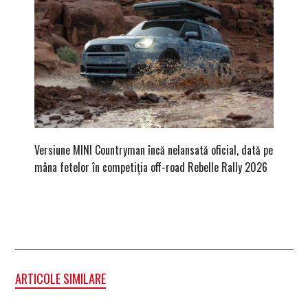
Versiune MINI Countryman încă nelansată oficial, dată pe
Pentru 
mâna fetelor în competiția off-road Rebelle Rally 2026
Blackbir
ARTICOLE SIMILARE