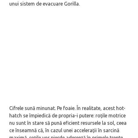
unui sistem de evacuare Gorilla.
Cifrele sună minunat. Pe foaie. În realitate, acest hot-
hatch se împiedică de propria-i putere: roțile motrice
nu sunt în stare să pună eficient resursele la sol, ceea
ce înseamnă că, în cazul unei accelerații în sarcină
maximă, roțile vor pierde aderență în primele trepte