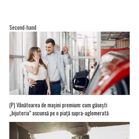
Second-hand
(P) Vânătoarea de mașini premium: cum găsești
„bijuteria” ascunsă pe o piață supra-aglomerată