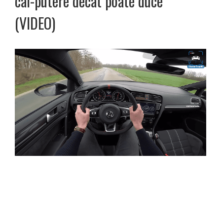
cai-putere decât poate duce
(VIDEO)