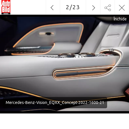
2
/
23
Închide
Mercedes-Benz-Vision_EQXX_Concept-2022-1600-21