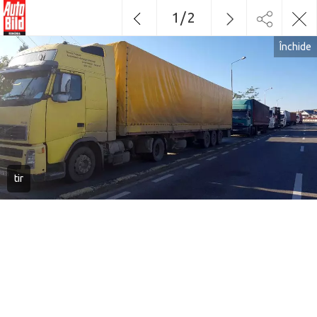
1
/
2
Închide
tir