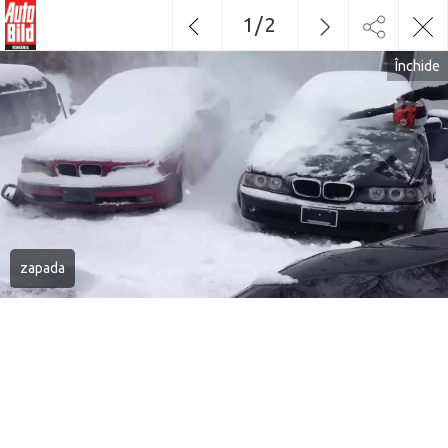
1
/
2
Închide
zapada