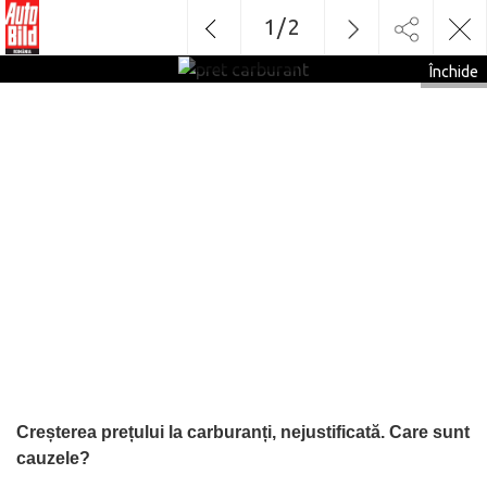
1
/
2
pret
carburant
Închide
Creșterea prețului la carburanți, nejustificată. Care sunt
cauzele?