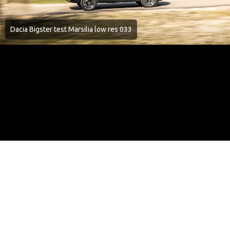
Dacia Bigster test Marsilia low res 033