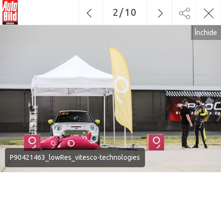
2
/
10
Închide
P90421463_lowRes_vitesco-technologies