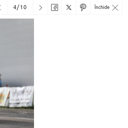
4
/
10
Închide