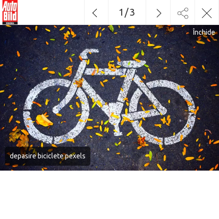
1
/
3
Închide
depasire biciclete pexels