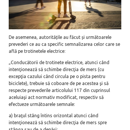
De asemenea, autoritățile au făcut și următoarele
prevederi ce au ca specific semnalizarea celor care se
află pe trotinetele electrice:
„Conducătorii de trotinete electrice, atunci când
intenţionează să schimbe direcţia de mers (cu
excepţia cazului când circula pe o pista pentru
biciclete), trebuie să coboare de pe acestea şi să
respecte prevederile articolului 117 din cuprinsul
aceluiaşi act normativ modificat, respectiv să
efectueze următoarele semnale:
a) braţul stâng întins orizontal atunci când
intenţionează să schimbe direcţia de mers spre
stânga sau de a depăşi;