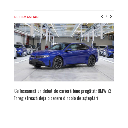
/
RECOMANDARI
Ce înseamnă un debut de carieră bine pregătit: BMW i3
Versiune
înregistrează deja o cerere dincolo de așteptări
mâna fe