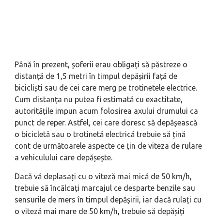
Până în prezent, șoferii erau obligați să păstreze o
distanță de 1,5 metri în timpul depășirii față de
bicicliști sau de cei care merg pe trotinetele electrice.
Cum distanța nu putea fi estimată cu exactitate,
autoritățile impun acum folosirea axului drumului ca
punct de reper. Astfel, cei care doresc să depășească
o bicicletă sau o trotinetă electrică trebuie să țină
cont de următoarele aspecte ce țin de viteza de rulare
a vehiculului care depășește.
Dacă vă deplasați cu o viteză mai mică de 50 km/h,
trebuie să încălcați marcajul ce desparte benzile sau
sensurile de mers în timpul depășirii, iar dacă rulați cu
o viteză mai mare de 50 km/h, trebuie să depășiți