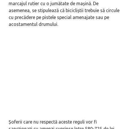
marcajul rutier cu o jumătate de mașină. De
asemenea, se stipulează că bicicliștii trebuie să circule
cu precădere pe pistele special amenajate sau pe
acostamentul drumului.
Șoferii care nu respectă aceste reguli vor fi
sancționați cu amenzi cuprinse între 580-725 de lei.