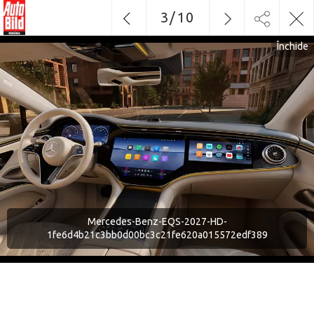
3
/
10
Închide
Mercedes-Benz-EQS-2027-HD-
1fe6d4b21c3bb0d00bc3c21fe620a015572edf389