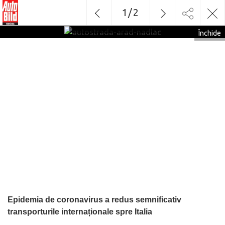
1
/
2
autostrada-arad-nadlac
Închide
Epidemia de coronavirus a redus semnificativ
transporturile internaționale spre Italia