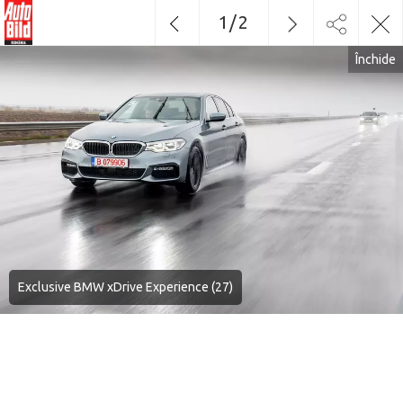
1
/
2
Închide
Exclusive BMW xDrive Experience (27)