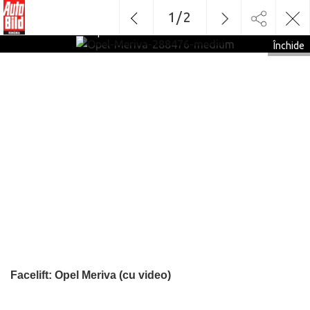
1
/
2
Opel-Meriva-288476-medium
Închide
Facelift: Opel Meriva (cu video)