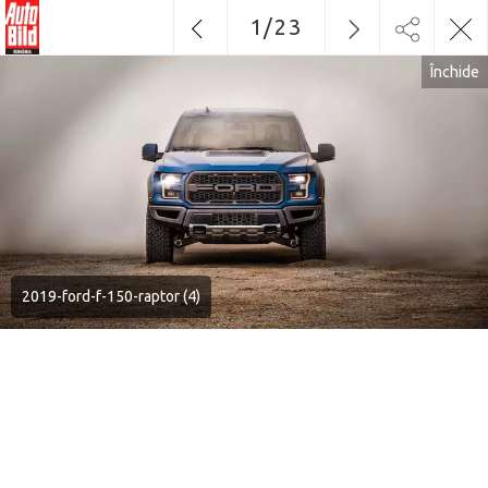
1
/
23
Închide
2019-ford-f-150-raptor (4)