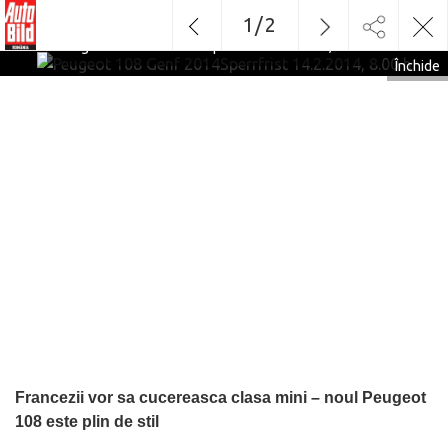
1
/
2
Peugeot 108 Genf 2014Sperrfrist 14.2.2014, 8.00 h
Închide
Francezii vor sa cucereasca clasa mini – noul Peugeot
108 este plin de stil