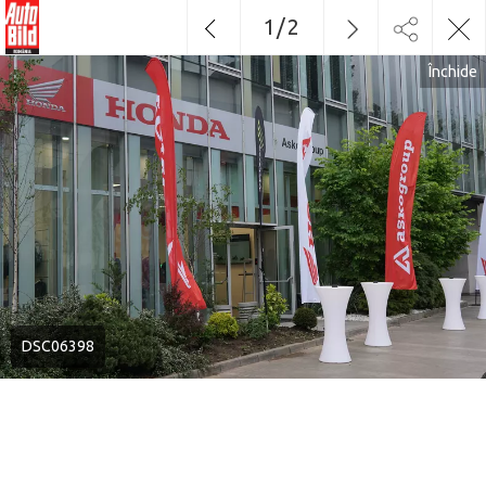
1
/
2
Închide
DSC06398