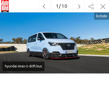
1
/
10
Închide
hyundai-imax-n-drift-bus