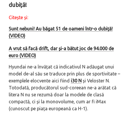
dubiță!
Citește și:
Sunt nebuni! Au băgat 51 de oameni într-o dubiță!
(VIDEO)
A vrut să facă drift, dar și-a bătut joc de 94.000 de
euro (VIDEO)
Hyundai ne-a învățat că indicativul N adăugat unui
model de-al său se traduce prin plus de sportivitate –
exemplele elocvente aici fiind
i30 N
și Veloster N.
Totodată, producătorul sud-coreean ne-a arătat că
litera N nu se rezumă doar la modele de clasă
compactă, ci și la monovolume, cum ar fi iMax
(cunoscut pe piața europeană ca H-1).