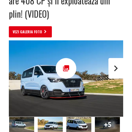
are 408 CP și îi exploatează din
plin! (VIDEO)
VEZI GALERIA FOTO
+5