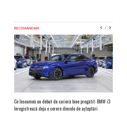
/
RECOMANDARI
Ce înseamnă un debut de carieră bine pregătit: BMW i3
Versiune
înregistrează deja o cerere dincolo de așteptări
mâna fe