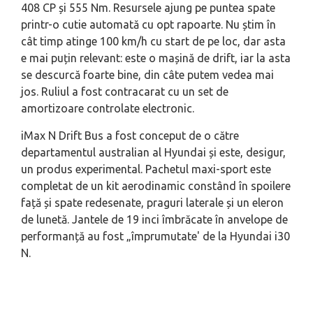
408 CP și 555 Nm. Resursele ajung pe puntea spate
printr-o cutie automată cu opt rapoarte. Nu știm în
cât timp atinge 100 km/h cu start de pe loc, dar asta
e mai puțin relevant: este o mașină de drift, iar la asta
se descurcă foarte bine, din câte putem vedea mai
jos. Ruliul a fost contracarat cu un set de
amortizoare controlate electronic.
iMax N Drift Bus a fost conceput de o către
departamentul australian al Hyundai și este, desigur,
un produs experimental. Pachetul maxi-sport este
completat de un kit aerodinamic constând în spoilere
față și spate redesenate, praguri laterale și un eleron
de lunetă. Jantele de 19 inci îmbrăcate în anvelope de
performanță au fost „împrumutate' de la Hyundai i30
N.