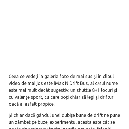
Ceea ce vedeți în galeria foto de mai sus și în clipul
video de mai jos este iMax N Drift Bus, al cărui nume
este mai mult decât sugestiv: un
shuttle
8+1 locuri și
cu valențe sport, cu care poți chiar să legi și drifturi
dacă ai asfalt propice.
Și chiar dacă gândul unei dubițe bune de drift ne pune
un zâmbet pe buze, experimentul acesta este cât se
poate de serios: cu toate locurile ocupate, iMax N