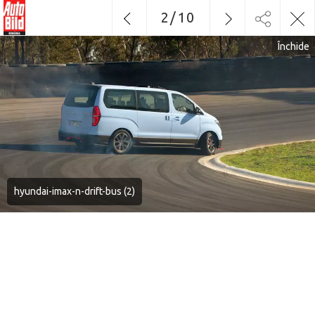
2
/
10
Închide
hyundai-imax-n-drift-bus (2)