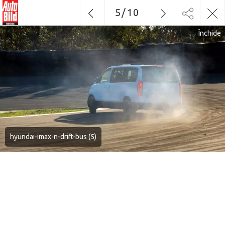
5
/
10
Închide
hyundai-imax-n-drift-bus (5)