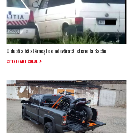
O dubă albă stârneşte o adevărată isterie la Bacău
CITESTE ARTICOLUL