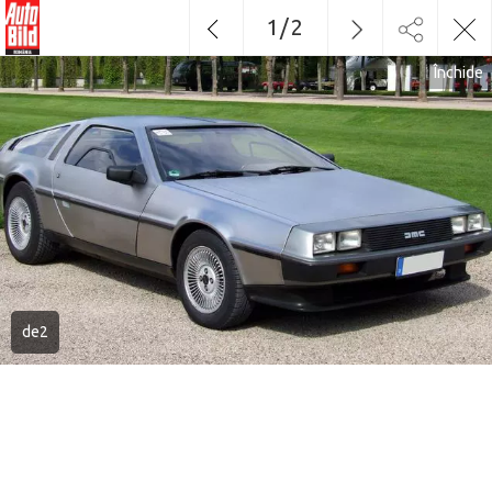
1
/
2
Închide
de2