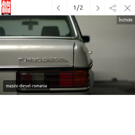
1
/
2
Închide
masini-diesel-romania