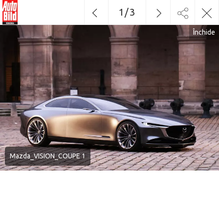
1
/
3
Închide
Mazda_VISION_COUPE 1