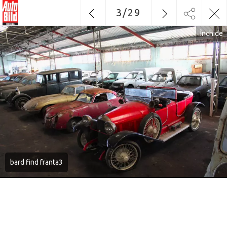
3
/
29
Închide
bard find franta3