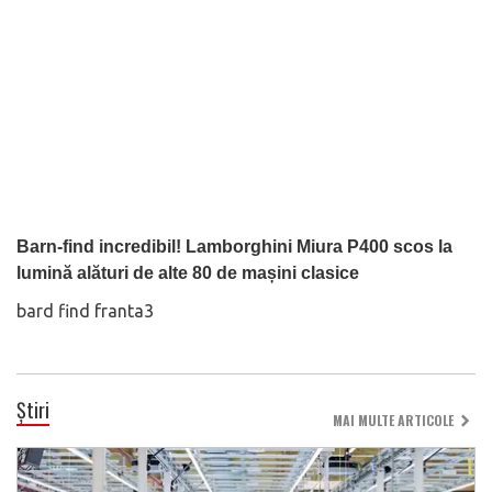
Barn-find incredibil! Lamborghini Miura P400 scos la
lumină alături de alte 80 de mașini clasice
bard find franta3
Știri
MAI MULTE ARTICOLE