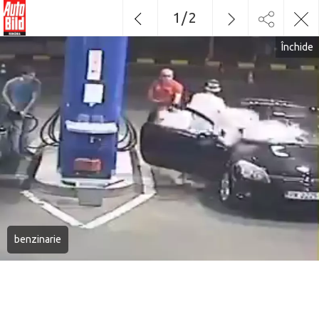
1
/
2
Închide
benzinarie